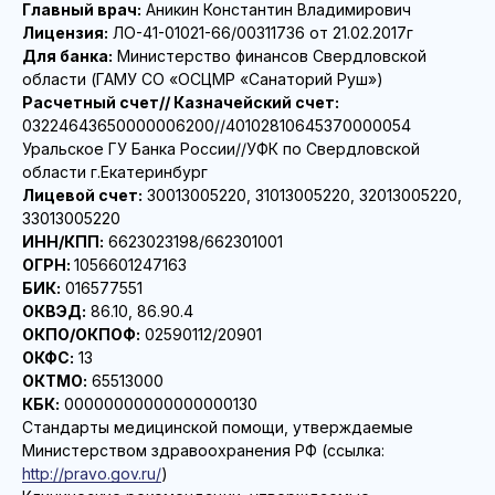
Главный врач:
Аникин Константин Владимирович
Лицензия:
ЛО-41-01021-66/00311736 от 21.02.2017г
Для банка:
Министерство финансов Свердловской
области (ГАМУ СО «ОСЦМР «Санаторий Руш»)
Расчетный счет// Казначейский счет:
03224643650000006200//40102810645370000054
Уральское ГУ Банка России//УФК по Свердловской
области г.Екатеринбург
Лицевой счет:
30013005220, 31013005220, 32013005220,
33013005220
ИНН/КПП:
6623023198/662301001
ОГРН:
1056601247163
БИК:
016577551
ОКВЭД:
86.10, 86.90.4
ОКПО/ОКПОФ:
02590112/20901
ОКФС:
13
ОКТМО:
65513000
КБК:
00000000000000000130
Стандарты медицинской помощи, утверждаемые
Министерством здравоохранения РФ (ссылка:
http://pravo.gov.ru/
)