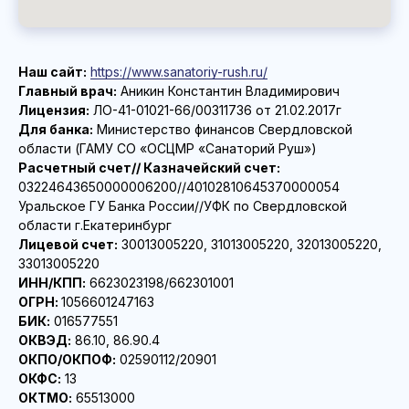
Наш сайт:
https://www.sanatoriy-rush.ru/
Главный врач:
Аникин Константин Владимирович
Лицензия:
ЛО-41-01021-66/00311736 от 21.02.2017г
Для банка:
Министерство финансов Свердловской
области (ГАМУ СО «ОСЦМР «Санаторий Руш»)
Расчетный счет// Казначейский счет:
03224643650000006200//40102810645370000054
Уральское ГУ Банка России//УФК по Свердловской
области г.Екатеринбург
Лицевой счет:
30013005220, 31013005220, 32013005220,
33013005220
ИНН/КПП:
6623023198/662301001
ОГРН:
1056601247163
БИК:
016577551
ОКВЭД:
86.10, 86.90.4
ОКПО/ОКПОФ:
02590112/20901
ОКФС:
13
ОКТМО:
65513000